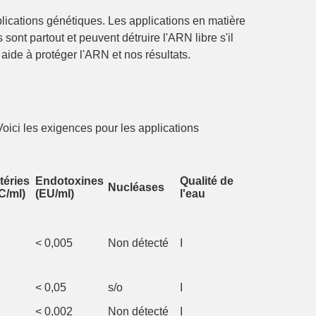
pplications génétiques. Les applications en matière
ont partout et peuvent détruire l'ARN libre s'il
aide à protéger l'ARN et nos résultats.
 Voici les exigences pour les applications
téries
Endotoxines
Qualité de
Nucléases
C/ml)
(EU/ml)
l'eau
< 0,005
Non détecté
I
< 0,05
s/o
I
< 0,002
Non détecté
I