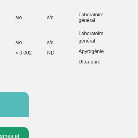
Laboratoire
s/o
s/o
général
Laboratoire
général
s/o
s/o
Apyrogénie
< 0,002
ND
Ultra-pure
ismes et