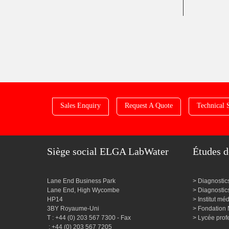
Sales Enquiry
Request A Quote
Technical 
Siège social ELGA LabWater
Études d
Lane End Business Park
Diagnostic
Lane End, High Wycombe
Diagnosti
HP14
Institut m
3BY Royaume-Uni
Fondation 
T : +44 (0) 203 567 7300 - Fax
Lycée prof
: +44 (0) 203 567 7205