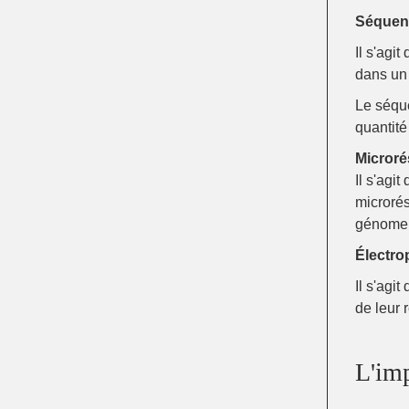
Séquen
Il s'agi
dans un
Le séqu
quantité
Micror
Il s'agi
microré
génome
Électro
Il s'agi
de leur r
L'imp