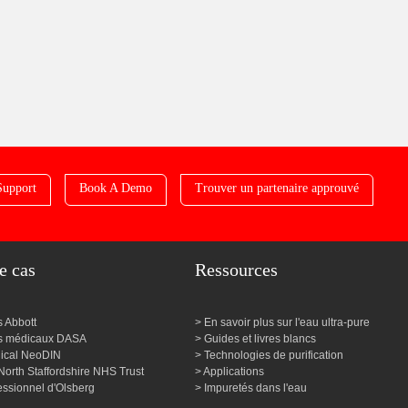
Support
Book A Demo
Trouver un partenaire approuvé
e cas
Ressources
s Abbott
En savoir plus sur l'eau ultra-pure
cs médicaux DASA
Guides et livres blancs
édical NeoDIN
Technologies de purification
North Staffordshire NHS Trust
Applications
essionnel d'Olsberg
Impuretés dans l'eau