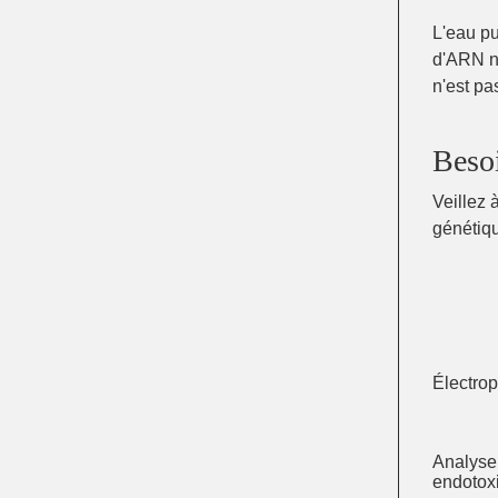
L'eau pu
d'ARN né
n'est pa
Beso
Veillez 
génétiq
Électro
Analyse
endotox