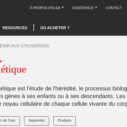
À PROPOS D'ELGA
ASSISTANCE
CONTACT
RESOURCES
OÙ ACHETER ?
ENIR AUX UTILISATIONS
étique
étique est l'étude de l'hérédité, le processus biol
ns gènes à ses enfants ou à ses descendants. Les 
e noyau cellulaire de chaque cellule vivante du cor
t de l'eau
Impuretés
Produits