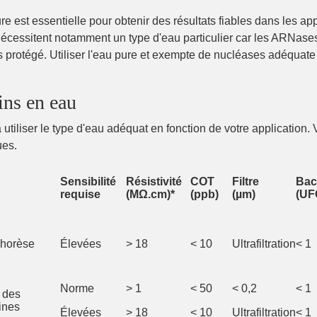
re est essentielle pour obtenir des résultats fiables dans les a
cessitent notamment un type d'eau particulier car les ARNases s
s protégé. Utiliser l'eau pure et exempte de nucléases adéquate 
ins en eau
à utiliser le type d'eau adéquat en fonction de votre application.
ues.
Sensibilité
Résistivité
COT
Filtre
Bac
requise
(MΩ.cm)*
(ppb)
(µm)
(UF
phorèse
Élevées
> 18
< 10
Ultrafiltration
< 1
Norme
> 1
< 50
< 0,2
< 1
 des
ines
Élevées
> 18
< 10
Ultrafiltration
< 1