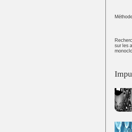
Méthod
Recher
sur les 
monocl
Impu