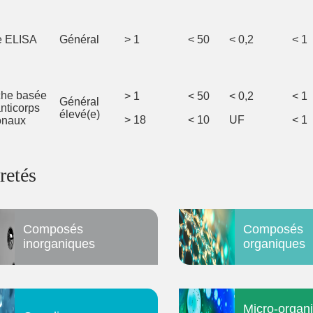
e ELISA
Général
> 1
< 50
< 0,2
< 1
che basée
> 1
< 50
< 0,2
< 1
Général
anticorps
élevé(e)
> 18
< 10
UF
< 1
onaux
retés
Composés
Composés
inorganiques
organiques
Micro-organ