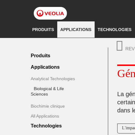
Aller
au
contenu
principal
PRODUITS
APPLICATIONS
TECHNOLOGIES
REV
Produits
Applications
Gén
Analytical Technologies
Biological & Life
La gén
Sciences
certai
Biochimie clinique
dans l
All Applications
Technologies
L'impac