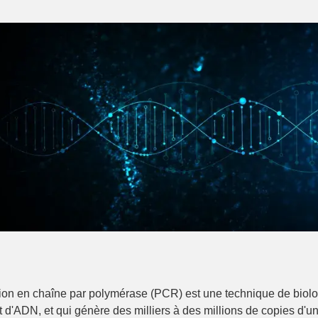
ion en chaîne par polymérase (PCR) est une technique de biologi
 d'ADN, et qui génère des milliers à des millions de copies d'