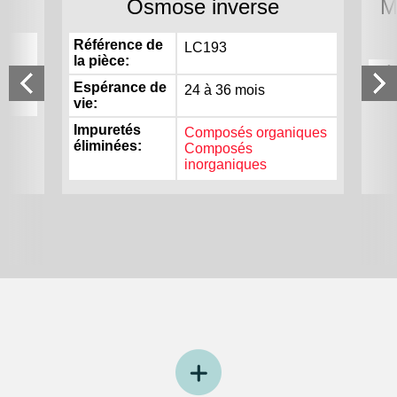
Osmose inverse
M
Référence de
LC193
la pièce
Réf
Espérance de
la 
24 à 36 mois
vie
Impuretés
Composés organiques
éliminées
Composés
inorganiques