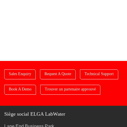
Sales Enquiry
Request A Quote
Technical Support
Book A Demo
Trouver un partenaire approuvé
Siège social ELGA LabWater
Lane End Business Park