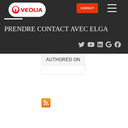
Aller
au
CONTACT
Open Menu
contenu
principal
PRENDRE CONTACT AVEC ELGA
AUTHORED ON