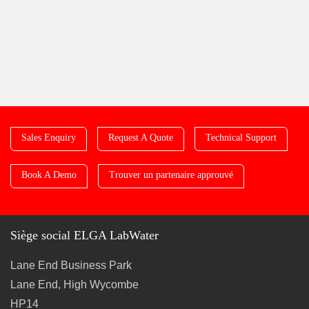
Sales Enquiry
Request A Quote
Technical Support
Book A Demo
Trouver un partenaire approuvé
Siège social ELGA LabWater
Lane End Business Park
Lane End, High Wycombe
HP14