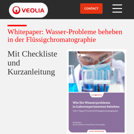
Aller
au
CONTACT
Open Menu
contenu
principal
Whitepaper: Wasser-Probleme beheben
in der Flüssigchromatographie
Mit Checkliste
und
Kurzanleitung