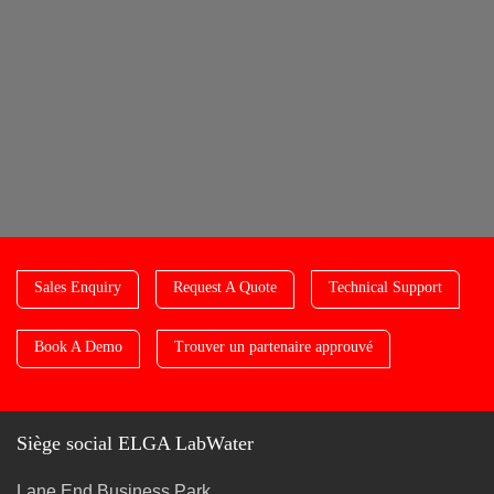
Sales Enquiry
Request A Quote
Technical Support
Book A Demo
Trouver un partenaire approuvé
Siège social ELGA LabWater
Lane End Business Park