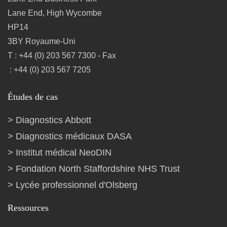
Souhaitez-vous passer au site de votre
pays/langue pour voir le contenu spécifique à
Lane End, High Wycombe
votre emplacement ?
HP14
3BY Royaume-Uni
Oui
Non
T : +44 (0) 203 567 7300 - Fax
: +44 (0) 203 567 7205
Études de cas
Diagnostics Abbott
Diagnostics médicaux DASA
Institut médical NeoDIN
Fondation North Staffordshire NHS Trust
Lycée professionnel d'Olsberg
Ressources