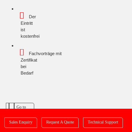
Der
Eintritt
ist
kostenfrei
Fachvorträge
mit
Zertifikat
bei
Bedarf
Go to
Event
Website
Sales Enquiry
Request A Quote
Technical Support